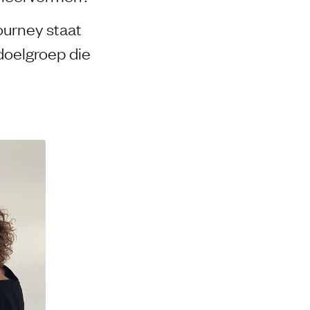
ourney staat
doelgroep die