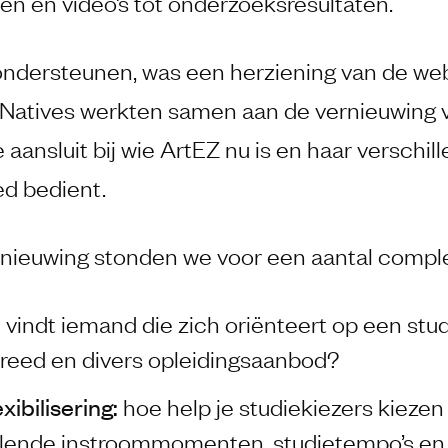
n en video’s tot onderzoeksresultaten.
ondersteunen, was een herziening van de web
 Natives werkten samen aan de vernieuwing va
 aansluit bij wie ArtEZ nu is en haar verschil
d bedient.
rnieuwing stonden we voor een aantal comple
 vindt iemand die zich oriënteert op een studi
breed en divers opleidingsaanbod?
xibilisering:
hoe help je studiekiezers kiezen
llende instroommomenten, studietempo’s en