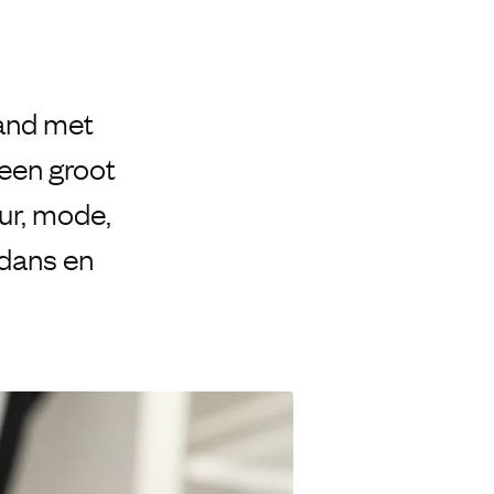
land met
 een groot
ur, mode,
 dans en