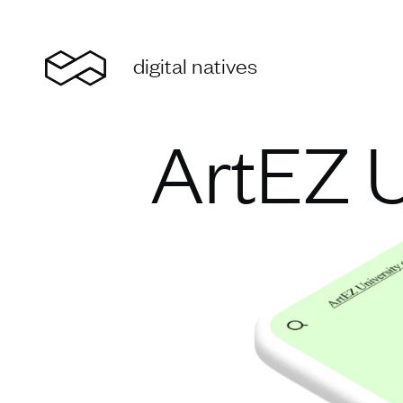
Home
digital natives
ArtEZ U