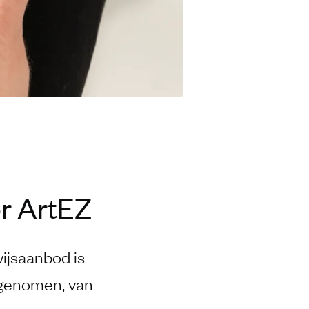
r ArtEZ
wijsaanbod is
egenomen, van