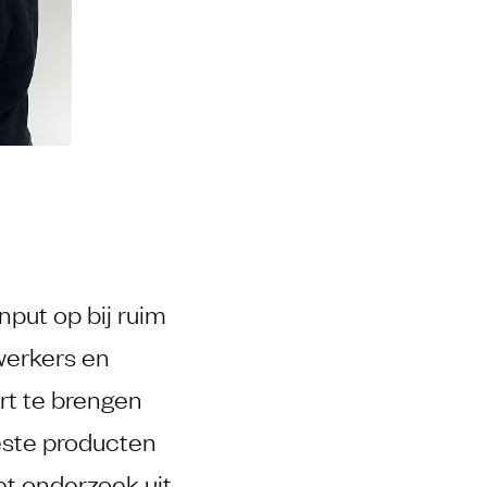
nput op bij ruim
werkers en
rt te brengen
beste producten
et onderzoek uit