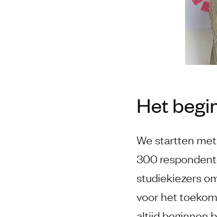
Het begin
We startten met
300 respondent
studiekiezers o
voor het toekoms
altijd beginnen 