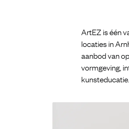
ArtEZ is één v
locaties in Ar
aanbod van opl
vormgeving, int
kunsteducatie