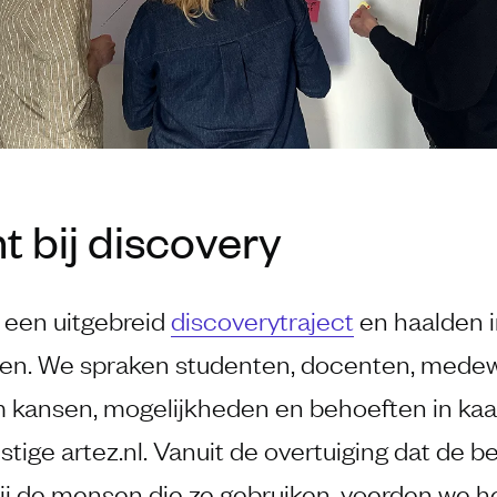
t bij discovery
 een uitgebreid
discoverytraject
en haalden i
en. We spraken studenten, docenten, mede
m kansen, mogelijkheden en behoeften in kaa
tige artez.nl. Vanuit de overtuiging dat de 
bij de mensen die ze gebruiken, voerden we h