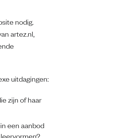
site nodig.
n artez.nl,
lende
xe uitdagingen:
e zijn of haar
 in een aanbod
 leervormen?