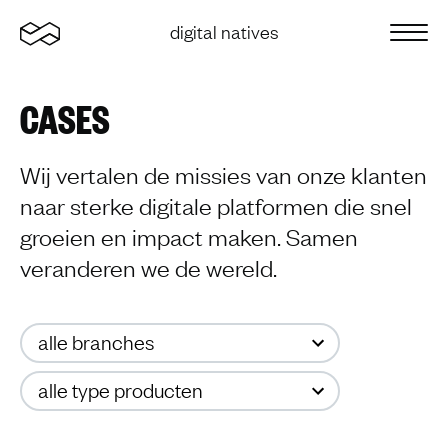
Home
digital natives
Sluit 
CASES
Wij vertalen de missies van onze klanten
naar sterke digitale platformen die snel
groeien en impact maken. Samen
veranderen we de wereld.
Selecteer een categorie
Selecteer:
alle branches
Selecteer een categorie
Selecteer:
alle type producten