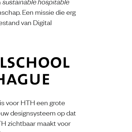
n
sustainable hospitable
chap. Een missie die erg
estand van Digital
is voor HTH een grote
ieuw designsysteem op dat
TH zichtbaar maakt voor