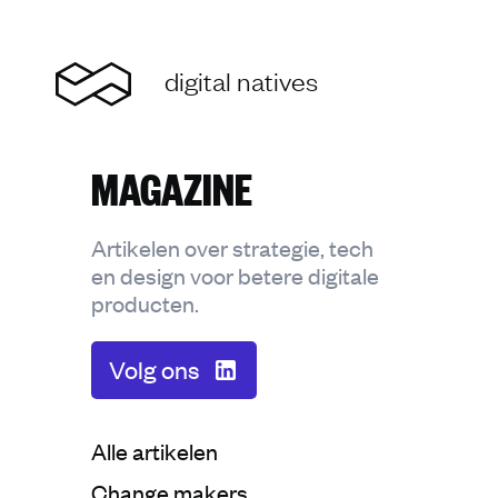
Home
digital natives
MAGAZINE
Artikelen over strategie, tech
en design voor betere digitale
producten.
Volg ons
Categorie:
Alle artikelen
Categorie:
Change makers