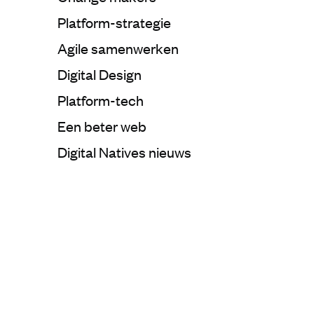
Categorie:
Platform-strategie
Categorie:
Agile samenwerken
Categorie:
Digital Design
Categorie:
Platform-tech
Categorie:
Een beter web
Categorie:
Digital Natives nieuws