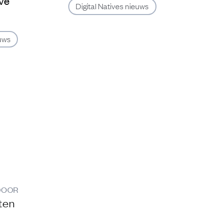
ive
Digital Natives nieuws
euws
DOOR
ten