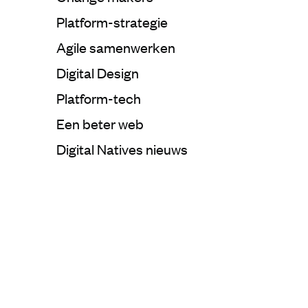
Categorie:
Platform-strategie
Categorie:
Agile samenwerken
Categorie:
Digital Design
Categorie:
Platform-tech
Categorie:
Een beter web
Categorie:
Digital Natives nieuws