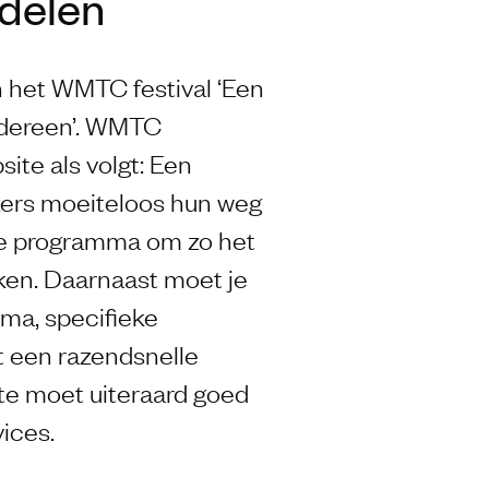
delen
 het WMTC festival ‘Een
iedereen’. WMTC
ite als volgt: Een
ekers moeiteloos hun weg
ke programma om zo het
ken. Daarnaast moet je
ema, specifieke
et een razendsnelle
te moet uiteraard goed
vices.