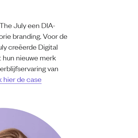
 The July een DIA-
orie branding. Voor de
ly creëerde Digital
at hun nieuwe merk
rblijfservaring van
k hier de case