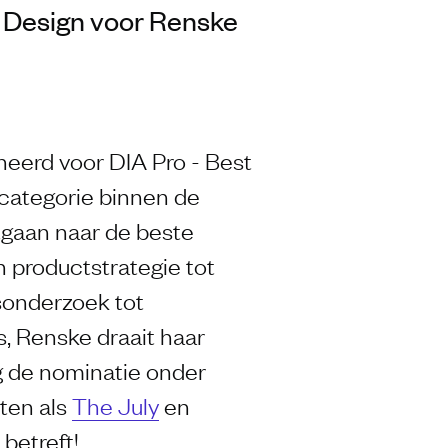
n Design voor Renske
neerd voor DIA Pro - Best
 categorie binnen de
tgaan naar de beste
an productstrategie tot
sonderzoek tot
, Renske draait haar
g de nominatie onder
ten als
The July
en
betreft!