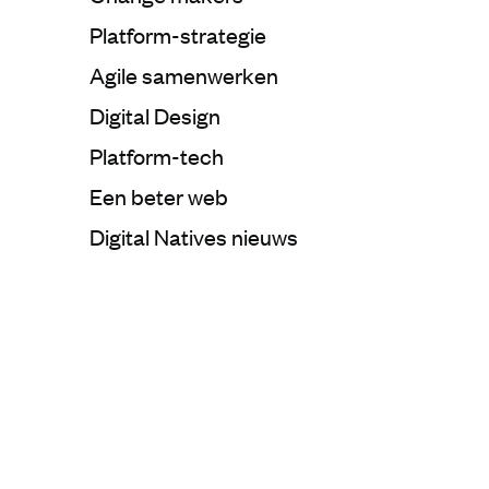
Categorie:
Platform-strategie
Categorie:
Agile samenwerken
Categorie:
Digital Design
Categorie:
Platform-tech
Categorie:
Een beter web
Categorie:
Digital Natives nieuws