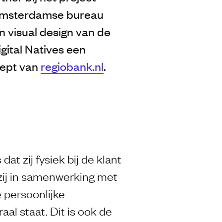
 Amsterdamse bureau
n visual design van de
gital Natives een
cept van
regiobank.nl
.
at zij fysiek bij de klant
n zij in samenwerking met
e persoonlijke
aal staat. Dit is ook de