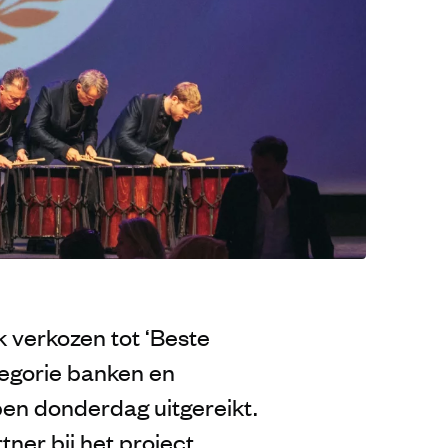
k verkozen tot ‘Beste
egorie banken en
open donderdag
uitgereikt.
rtner bij het project