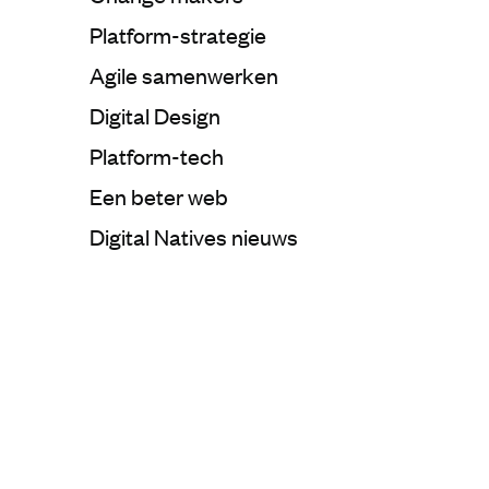
Categorie:
Platform-strategie
Categorie:
Agile samenwerken
Categorie:
Digital Design
Categorie:
Platform-tech
Categorie:
Een beter web
Categorie:
Digital Natives nieuws